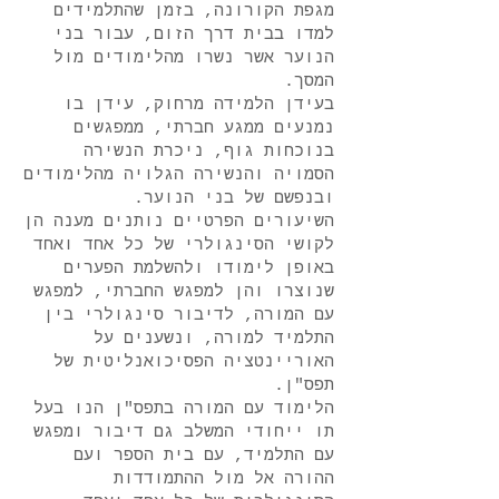
מגפת הקורונה, בזמן שהתלמידים
למדו בבית דרך הזום, עבור בני
הנוער אשר נשרו מהלימודים מול
המסך.
בעידן הלמידה מרחוק, עידן בו
נמנעים ממגע חברתי, ממפגשים
בנוכחות גוף, ניכרת הנשירה
הסמויה והנשירה הגלויה מהלימודים
ובנפשם של בני הנוער.
השיעורים הפרטיים נותנים מענה הן
לקושי הסינגולרי של כל אחד ואחד
באופן לימודו ולהשלמת הפערים
שנוצרו והן למפגש החברתי, למפגש
עם המורה, לדיבור סינגולרי בין
התלמיד למורה, ונשענים על
האוריינטציה הפסיכואנליטית של
תפס"ן.
הלימוד עם המורה בתפס"ן הנו בעל
תו ייחודי המשלב גם דיבור ומפגש
עם התלמיד, עם בית הספר ועם
ההורה אל מול ההתמודדות