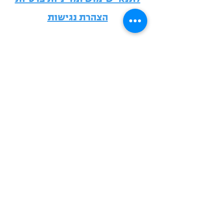
הצהרת נגישות
צור קשר
שם משפחה
שם פרטי
טלפון
מייל
נושא הפניה
קראתי ואני מסכים לתקנון האתר -
תנאי השימוש ומדיניות הפרטיות -