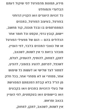
מידע, תמונות מהפורטל לפי שיקול דעתם
הבלעדי והמוחלט
כל זכויות היוצרים ו/או הקניין הרוחני
בפורטל, בעיצוב הפורטל, בתכנים
המתפרסמים בו ובכל תוכנה, קוד מחשב,
יישום, קובץ גרפי, טקסט וכל חומר אחר
הכלולים בהם – הנם של מפעילי הפורטל
או של כותבי התכנים בלבד, לפי העניין.
מובהר בזאת כי אין לשנות, לשכתב,
לתקן, למחוק, להוסיף, להעתיק, לצלם,
לשכפל, לפרסם, להציג בפומבי, להפיץ,
למסור לצד שלישי או לעשות כל שימוש
אחר, מסחרי או לא מסחרי אחר, בכל חלק
מן הנ"ל בלא קבלת הסכמתם המפורשת
של בעלי הזכויות בתכנים ו/או בקבצים
ו/או ביישומים ו/או בטקסטים, לפי העניין
בכתב ומראש.
אין לשנות, לשכתב, לתקן, למחוק,