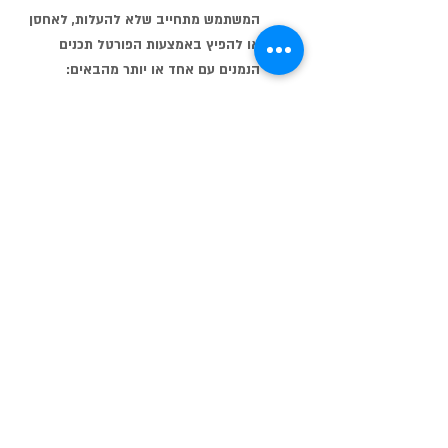
המשתמש מתחייב שלא להעלות, לאחסן
או להפיץ באמצעות הפורטל תכנים
הנמנים עם אחד או יותר מהבאים:
תכנים בלתי חוקיים או שנועדו לביצוע
פעולות לא חוקיות.
תכנים בעלי אופי של השמצה, הטרדה,
הסתה אישית, פגיעה וכו’.
תכנים הכוללים וירוסים ותוכנות העלולות
לפגוע בפורטל או במשתמשים אחרים.
תכנים הפוגעים בפעילות הפורטל או
במשתמשי הפורטל.
תכנים המפירים או הפוגעים בזכויות
יוצרים.
הפצת דואר זבל (SPAM) שלנמענו אין
צורך בו.
המשתמש מתחייב לספק פרטים נכונים
בלבד להרשמה לפורטל.