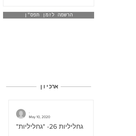
ABOUT US
הרשמה לזמן תפס"ן
ארכיון
.
May 10, 2020
"גחליליות 26- "גחליליות