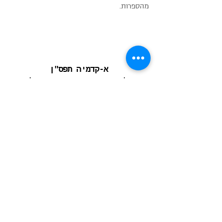
מהספרות.
א-קדמיה תפס"ן
ה
פילוסופיה עם ה
פסיכואנליזה
פרופ' רותי רונן
מוזות למורה
קישור לפרטים והרשמה לשנה הראשונה של
תוכנית הלימוד הייחודית למורים.