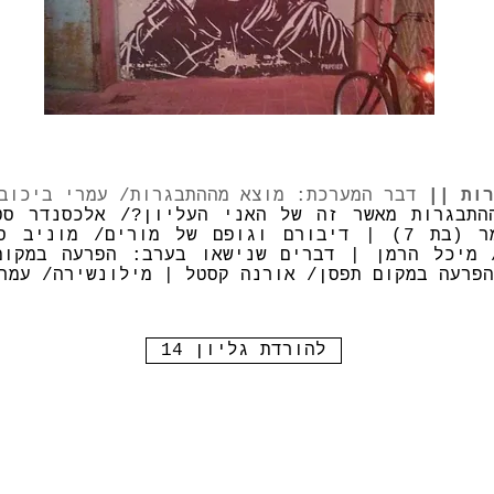
רות ||
דבר המערכת: מוצא מההתבגרות/ עמרי ביכוב
התבגרות מאשר זה של האני העליון?/ אלכסנדר סט
בתמונות/ תמר (בת 7) | דיבורם וגופם של מורים/ מונ
 מיכל הרמן | דברים שנישאו בערב: הפרעה במקום
הפרעה במקום תפסן/ אורנה קסטל | מילונשירה/ עמר
להורדת גליון 14