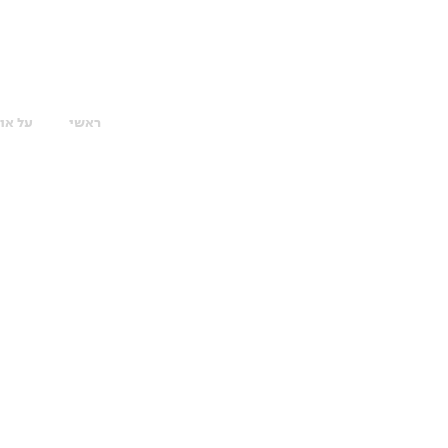
ראשי
על או