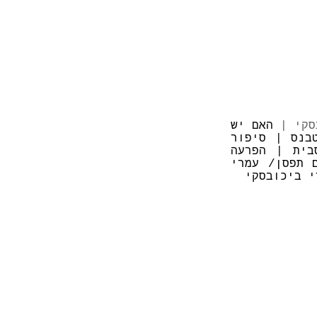
סקי |
האם יש
בנס | סיפור
יב סבית | הפרעה
 תפסן/ עמרי
י ביכובסקי