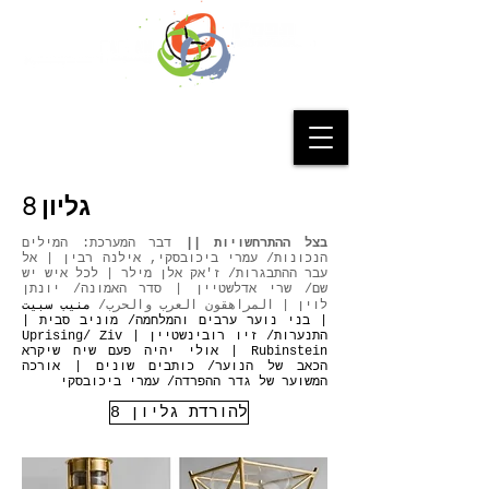
גליון 8
בצל ההתרחשויות ||
דבר המערכת: המילים
הנכונות/ עמרי ביכובסקי, אילנה רבין | אל
עבר ההתבגרות/ ז'אק אלן מילר | לכל איש יש
שם/ שרי אדלשטיין | סדר האמונה/ יונתן
לוין | المراھقون العرب والحرب/
​منیب سبیت
| בני נוער ערבים והמלחמה/ מוניב סבית |
התנערות/ זיו רובינשטיין | Uprising/ Ziv
Rubinstein | אולי יהיה פעם שיח שיקרא
הכאב של הנוער/ כותבים שונים | אורכה
המשוער של גדר ההפרדה/ עמרי ביכובסקי
להורדת גליון 8