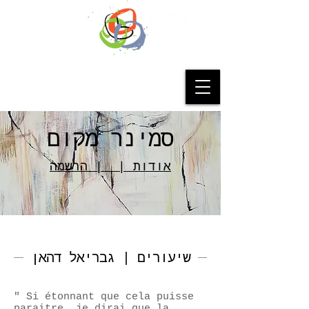
סמינר מקום
אודות | | הרשמה
שיעורים | גבריאל דהאן
" Si étonnant que cela puisse
paraitre, je dirai que la