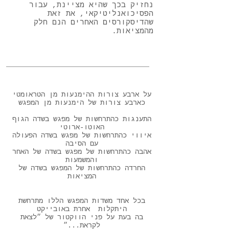
נחזיק בכך שהיא מציינת, עבור
הפסיכואנליטיקאי, את זאת
שהדיסקורסים האחרים הנם חלק
מהמציאות.
על ארבע צורות ההימנעות מן הטראומטי
כארבע צורות של הימנעות מן המפגש
התענגות כהתרחשות של מפגש בשדה הגוף
האוטו-ארוטי
איווי כהתרחשות של מפגש בשדה הפעולה
עם הסיבה
אהבה כהתרחשות של מפגש בשדה של האחר
והמשמעות
החרדה כהתרחשות של המפגש בשדה של
המציאות
בכל אחד משדות המפגש הללו מתרחשת
היתקלות אחרת באובייקט
בה בעת על פני הווקטור של ״לצאת
לקראת...״